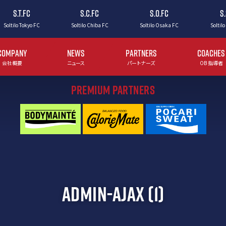
S.T.FC
S.C.FC
S.O.FC
S
Soltilo Tokyo FC
Soltilo Chiba FC
Soltilo Osaka FC
Soltilo
COMPANY
NEWS
PARTNERS
COACHES
会社概要
ニュース
パートナーズ
OB 指導者
PREMIUM PARTNERS
ADMIN-AJAX (1)