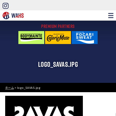
PREMIUM PARTNERS
LOGO_SAVAS.JPG
ホーム
>
logo_SAVAS.jpg