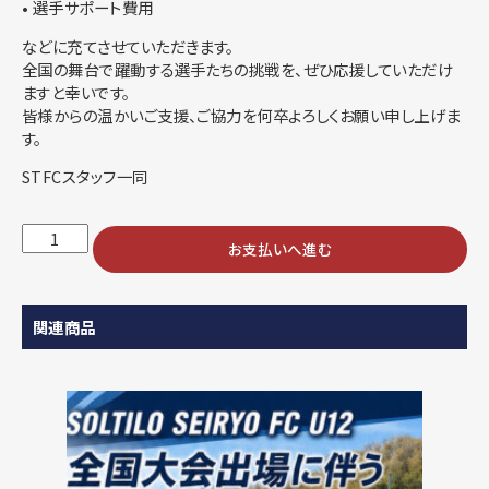
• 選手サポート費用
などに充てさせていただきます。
全国の舞台で躍動する選手たちの挑戦を、ぜひ応援していただけ
ますと幸いです。
皆様からの温かいご支援、ご協力を何卒よろしくお願い申し上げま
す。
STFCスタッフ一同
STFC
お支払いへ進む
の
全
国
大
関連商品
会
出
場
に
伴
う
寄