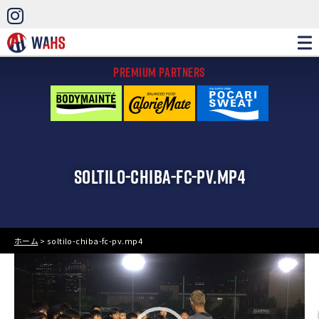
PREMIUM PARTNERS
SOLTILO-CHIBA-FC-PV.MP4
ホーム
>
soltilo-chiba-fc-pv.mp4
動
画
プ
レ