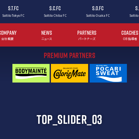
S.T.FC
S.C.FC
S.O.FC
S
Soltilo Tokyo FC
Soltilo Chiba FC
Soltilo Osaka FC
Soltilo
COMPANY
NEWS
PARTNERS
COACHES
会社概要
ニュース
パートナーズ
OB 指導者
PREMIUM PARTNERS
TOP_SLIDER_03