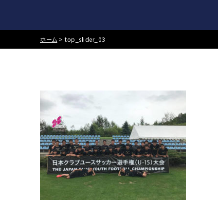
ホーム
>
top_slider_03