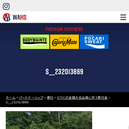
PREMIUM PARTNERS
S__232013869
ホーム
>
パートナーシップ
>
寄付
>
STFCの全国大会出場に伴う寄付金
>
S__232013869